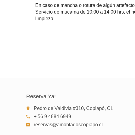
En caso de mancha o rotura de algún artefacto
Servicio de mucama de 10:00 a 14:00 hrs, el h
limpieza.
Reserva Ya!
Pedro de Valdivia #310, Copiapó, CL
place
+ 56 9 4884 6949
call
reservas@amobladoscopiapo.cl
email