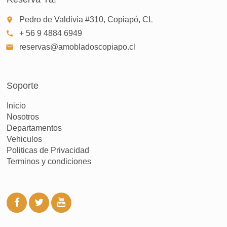
Pedro de Valdivia #310, Copiapó, CL
place
+ 56 9 4884 6949
call
reservas@amobladoscopiapo.cl
email
Soporte
Inicio
Nosotros
Departamentos
Vehiculos
Politicas de Privacidad
Terminos y condiciones