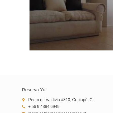
Reserva Ya!
Pedro de Valdivia #310, Copiapó, CL
place
+ 56 9 4884 6949
call