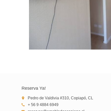
Reserva Ya!
Pedro de Valdivia #310, Copiapó, CL
place
+ 56 9 4884 6949
call