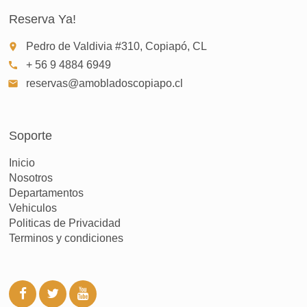
Reserva Ya!
Pedro de Valdivia #310, Copiapó, CL
place
+ 56 9 4884 6949
call
reservas@amobladoscopiapo.cl
email
Soporte
Inicio
Nosotros
Departamentos
Vehiculos
Politicas de Privacidad
Terminos y condiciones