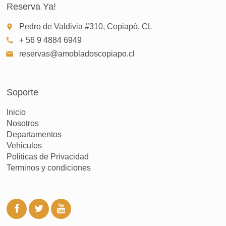
Reserva Ya!
Pedro de Valdivia #310, Copiapó, CL
place
+ 56 9 4884 6949
call
reservas@amobladoscopiapo.cl
email
Soporte
Inicio
Nosotros
Departamentos
Vehiculos
Politicas de Privacidad
Terminos y condiciones