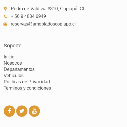
Pedro de Valdivia #310, Copiapó, CL
place
+ 56 9 4884 6949
call
reservas@amobladoscopiapo.cl
email
Soporte
Inicio
Nosotros
Departamentos
Vehiculos
Politicas de Privacidad
Terminos y condiciones